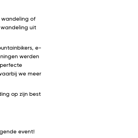
 wandeling of
 wandeling uit
ntainbikers, e-
panningen werden
 perfecte
 waarbij we meer
ng op zijn best
lgende event!