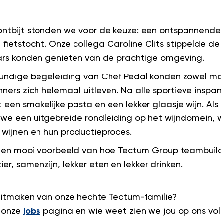
 ontbijt stonden we voor de keuze: een ontspannende
fietstocht. Onze collega Caroline Clits stippelde de
rs konden genieten van de prachtige omgeving.
undige begeleiding van Chef Pedal konden zowel mou
enners zich helemaal uitleven. Na alle sportieve ins
een smakelijke pasta en een lekker glaasje wijn. Als
n we een uitgebreide rondleiding op het wijndomein,
 wijnen en hun productieproces.
en mooi voorbeeld van hoe Tectum Group teambuildi
zier, samenzijn, lekker eten en lekker drinken.
l uitmaken van onze hechte Tectum-familie?
k onze
jobs
pagina en wie weet zien we jou op ons vo