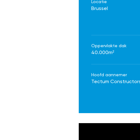
Locatie
Brussel
Oppervlakte dak
40.000m²
Hoofd aannemer
Tectum Constructor