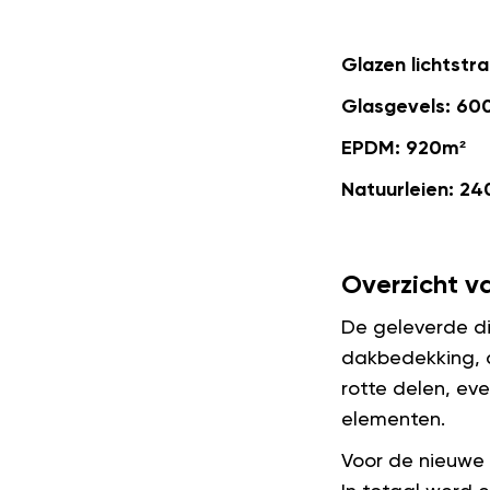
Glazen lichtstr
Glasgevels: 60
EPDM: 920m²
Natuurleien: 2
Overzicht v
De geleverde d
dakbedekking, 
rotte delen, ev
elementen.
Voor de nieuwe