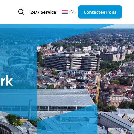
24/7 Service
Contacteer ons
NL
rk