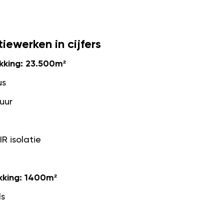
iewerken in cijfers
kking: 23.500m²
us
tuur
IR isolatie
king: 1400m²
ls