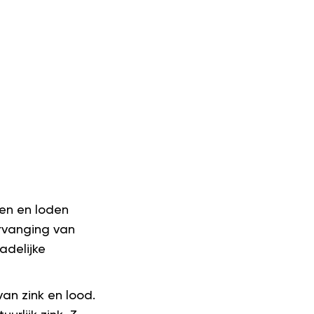
en en loden
rvanging van
adelijke
n zink en lood.