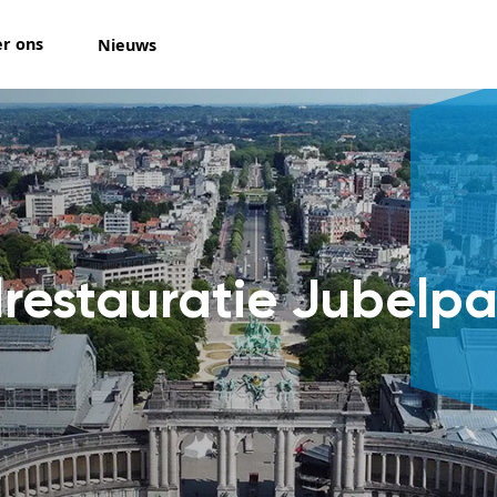
r ons
Nieuws
restauratie Jubelpa