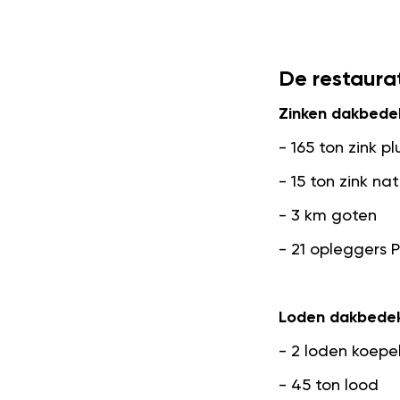
De restaurat
Zinken dakbede
- 165 ton zink pl
- 15 ton zink na
- 3 km goten
- 21 opleggers P
Loden dakbedek
- 2 loden koepe
- 45 ton lood