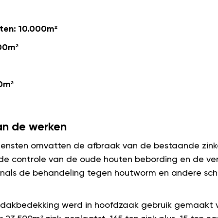
aten: 10.000m²
00m²
40m²
an de werken
iensten omvatten de afbraak van de bestaande zink
de controle van de oude houten bebording en de ve
enals de behandeling tegen houtworm en andere sch
 dakbedekking werd in hoofdzaak gebruik gemaakt va