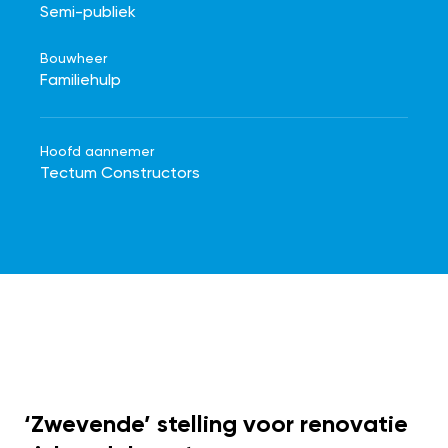
Semi-publiek
Bouwheer
Familiehulp
Hoofd aannemer
Tectum Constructors
‘Zwevende’ stelling voor renovatie