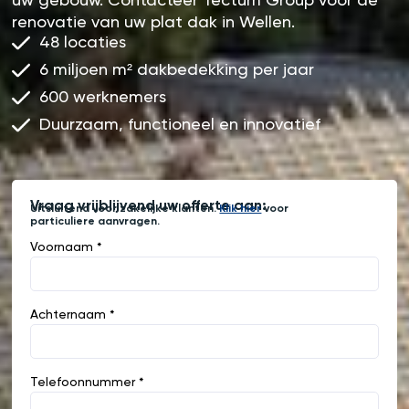
uw gebouw. Contacteer Tectum Group voor de
renovatie van uw plat dak in Wellen.
48 locaties
6 miljoen m² dakbedekking per jaar
600 werknemers
Duurzaam, functioneel en innovatief
Vraag vrijblijvend uw offerte aan:
Uitsluitend voor zakelijke klanten.
Klik hier
voor
particuliere aanvragen.
Voornaam *
Achternaam *
Telefoonnummer *