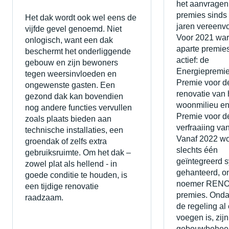
het aanvragen
premies sinds
Het dak wordt ook wel eens de
jaren vereenv
vijfde gevel genoemd. Niet
Voor 2021 war
onlogisch, want een dak
aparte premie
beschermt het onderliggende
actief: de
gebouw en zijn bewoners
Energiepremie
tegen weersinvloeden en
Premie voor d
ongewenste gasten. Een
renovatie van 
gezond dak kan bovendien
woonmilieu en
nog andere functies vervullen
Premie voor d
zoals plaats bieden aan
verfraaiing va
technische installaties, een
Vanaf 2022 wo
groendak of zelfs extra
slechts één
gebruiksruimte. Om het dak –
geïntegreerd 
zowel plat als hellend - in
gehanteerd, o
goede conditie te houden, is
noemer REN
een tijdige renovatie
premies. Onda
raadzaam.
de regeling al
voegen is, zijn
gebouwbeheer