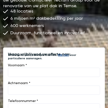
uw gebouw. Contacteer Tectum Group voor de
renovatie van uw plat dak in Temse.
48 locaties
6 miljoen m² dakbedekking per jaar
600 werknemers
Duurzaam, functioneel en innovatief
Vraag vrijblijvend uw offerte aan:
Uitsluitend voor zakelijke klanten.
Klik hier
voor
particuliere aanvragen.
Voornaam *
Achternaam *
Telefoonnummer *