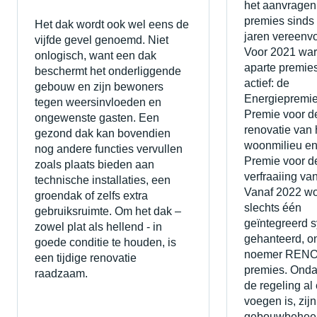
het aanvragen
premies sinds
Het dak wordt ook wel eens de
jaren vereenv
vijfde gevel genoemd. Niet
Voor 2021 war
onlogisch, want een dak
aparte premie
beschermt het onderliggende
actief: de
gebouw en zijn bewoners
Energiepremie
tegen weersinvloeden en
Premie voor d
ongewenste gasten. Een
renovatie van 
gezond dak kan bovendien
woonmilieu en
nog andere functies vervullen
Premie voor d
zoals plaats bieden aan
verfraaiing va
technische installaties, een
Vanaf 2022 wo
groendak of zelfs extra
slechts één
gebruiksruimte. Om het dak –
geïntegreerd 
zowel plat als hellend - in
gehanteerd, o
goede conditie te houden, is
noemer REN
een tijdige renovatie
premies. Onda
raadzaam.
de regeling al
voegen is, zijn
gebouwbeheer