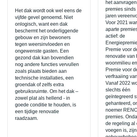
het aanvragen
premies sinds
Het dak wordt ook wel eens de
jaren vereenv
vijfde gevel genoemd. Niet
Voor 2021 war
onlogisch, want een dak
aparte premie
beschermt het onderliggende
actief: de
gebouw en zijn bewoners
Energiepremie
tegen weersinvloeden en
Premie voor d
ongewenste gasten. Een
renovatie van 
gezond dak kan bovendien
woonmilieu en
nog andere functies vervullen
Premie voor d
zoals plaats bieden aan
verfraaiing va
technische installaties, een
Vanaf 2022 wo
groendak of zelfs extra
slechts één
gebruiksruimte. Om het dak –
geïntegreerd 
zowel plat als hellend - in
gehanteerd, o
goede conditie te houden, is
noemer REN
een tijdige renovatie
premies. Onda
raadzaam.
de regeling al
voegen is, zijn
gebouwbeheer