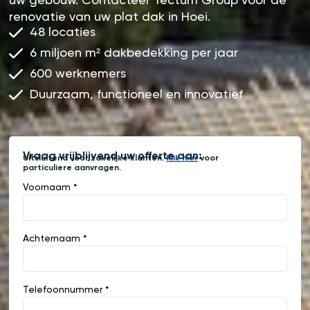
uw gebouw. Contacteer Tectum Group voor de
renovatie van uw plat dak in Hoei.
48 locaties
6 miljoen m² dakbedekking per jaar
600 werknemers
Duurzaam, functioneel en innovatief
Vraag vrijblijvend uw offerte aan:
Uitsluitend voor zakelijke klanten.
Klik hier
voor
particuliere aanvragen.
Voornaam *
Achternaam *
Telefoonnummer *