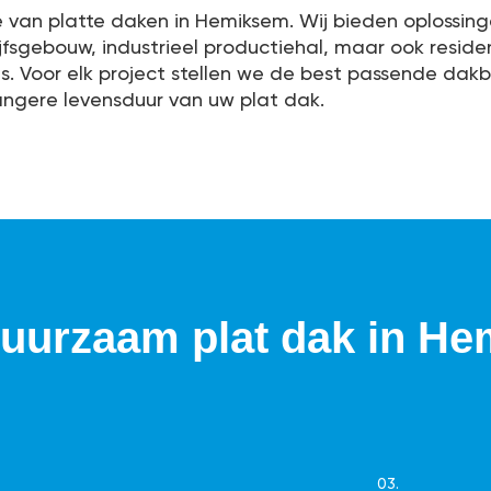
e van platte daken in Hemiksem. Wij bieden oplossing
ijfsgebouw, industrieel productiehal, maar ook resid
res. Voor elk project stellen we de best passende dak
angere levensduur van uw plat dak.
duurzaam plat dak in H
03.