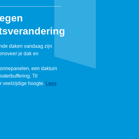
tegen
tsverandering
ende daken vandaag zijn
enoveer je dak en
zonnepanelen, een daktuin
waterbuffering. Til
ar veelzijdige hoogte.
Lees