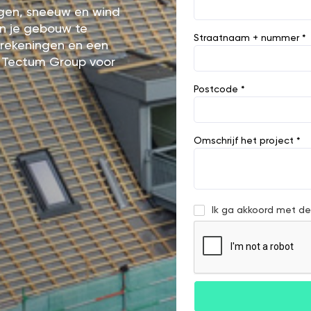
egen, sneeuw en wind
an je gebouw te
Straatnaam + nummer *
ierekeningen en een
 Tectum Group voor
Postcode *
Omschrijf het project *
Ik ga akkoord met d