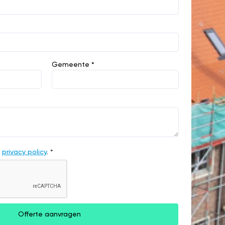
Gemeente *
e
privacy policy
. *