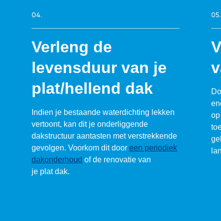
04.
05.
Verleng de
V
levensduur van je
v
plat/hellend dak
Do
ene
Indien je bestaande waterdichting lekken
op
vertoont, kan dit je onderliggende
to
dakstructuur aantasten met verstrekkende
ge
gevolgen. Voorkom dit door
een periodiek
la
dakonderhoud
of de renovatie van
je plat dak.