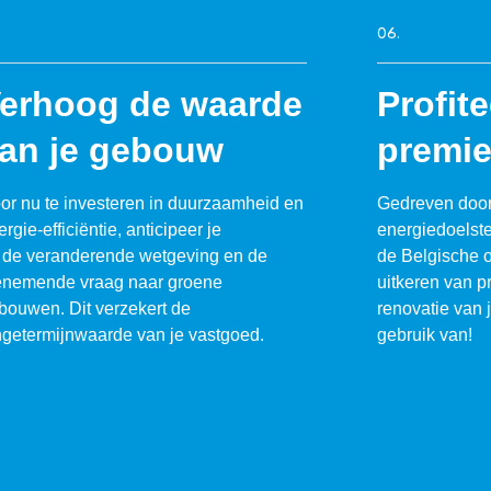
06.
erhoog de waarde
Profit
an je gebouw
premi
or nu te investeren in duurzaamheid en
Gedreven door
rgie-efficiëntie, anticipeer je
energiedoelste
 de veranderende wetgeving en de
de Belgische o
enemende vraag naar groene
uitkeren van p
bouwen. Dit verzekert de
renovatie van 
ngetermijnwaarde van je vastgoed.
gebruik van!