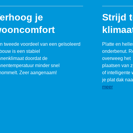
erhoog je
Strijd 
ooncomfort
klimaa
n tweede voordeel van een geïsoleerd
Platte en hell
bouw is een stabiel
onderbenut. R
nnenklimaat doordat de
overweeg het
nnentemperatuur minder snel
plaatsen van 
hommelt. Zeer aangenaam!
of intelligente 
je plat dak na
meer