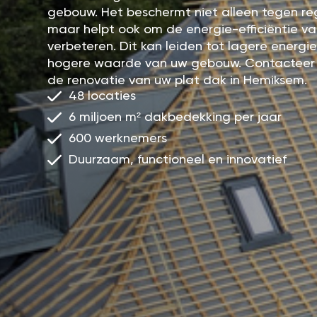
gebouw. Het beschermt niet alleen tegen r
maar helpt ook om de energie-efficiëntie v
verbeteren. Dit kan leiden tot lagere energ
hogere waarde van uw gebouw. Contacteer
de renovatie van uw plat dak in Hemiksem.
48 locaties
6 miljoen m² dakbedekking per jaar
600 werknemers
Duurzaam, functioneel en innovatief