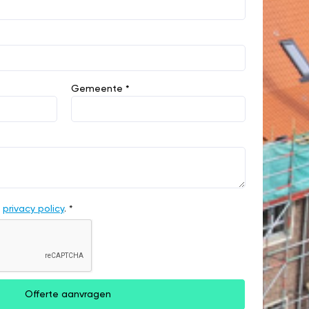
Gemeente *
e
privacy policy
. *