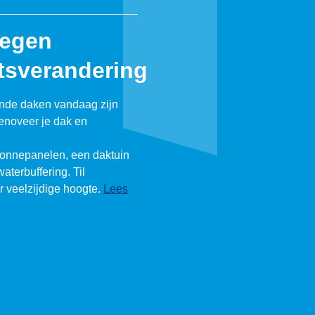
tegen
tsverandering
ende daken vandaag zijn
enoveer je dak en
zonnepanelen, een daktuin
waterbuffering. Til
ar veelzijdige hoogte.
Lees