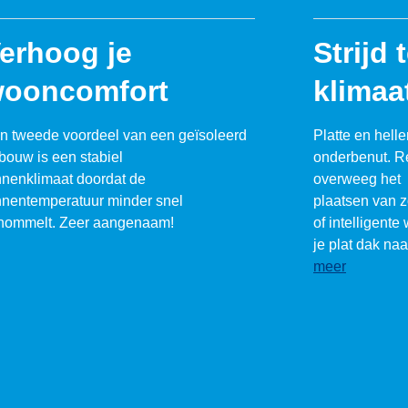
erhoog je
Strijd 
ooncomfort
klimaa
n tweede voordeel van een geïsoleerd
Platte en hell
bouw is een stabiel
onderbenut. R
nnenklimaat doordat de
overweeg het
nnentemperatuur minder snel
plaatsen van 
hommelt. Zeer aangenaam!
of intelligente 
je plat dak na
meer