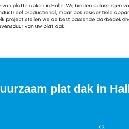
 van platte daken in Halle. Wij bieden oplossingen v
 industrieel productiehal, maar ook residentiële app
r elk project stellen we de best passende dakbedekkin
evensduur van uw plat dak.
uurzaam plat dak in Hal
03.