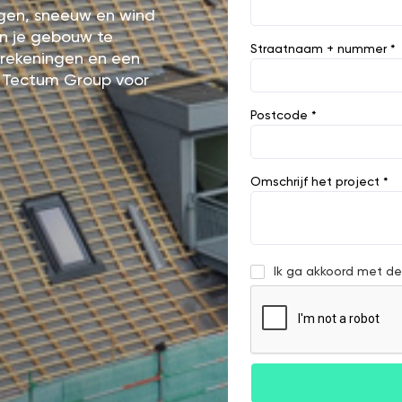
egen, sneeuw en wind
an je gebouw te
Straatnaam + nummer *
ierekeningen en een
 Tectum Group voor
Postcode *
Omschrijf het project *
Ik ga akkoord met d