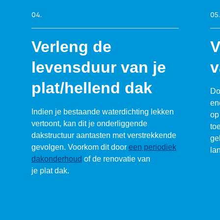
04.
05.
Verleng de
V
levensduur van je
v
plat/hellend dak
Do
ene
Indien je bestaande waterdichting lekken
op
vertoont, kan dit je onderliggende
to
dakstructuur aantasten met verstrekkende
ge
gevolgen. Voorkom dit door
een periodiek
la
dakonderhoud
of de renovatie van
je plat dak.