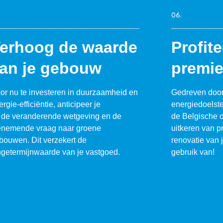
06.
erhoog de waarde
Profit
an je gebouw
premi
or nu te investeren in duurzaamheid en
Gedreven door
rgie-efficiëntie, anticipeer je
energiedoelste
 de veranderende wetgeving en de
de Belgische o
enemende vraag naar groene
uitkeren van p
bouwen. Dit verzekert de
renovatie van 
ngetermijnwaarde van je vastgoed.
gebruik van!