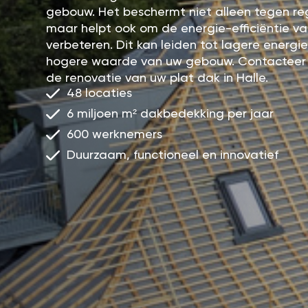
gebouw. Het beschermt niet alleen tegen r
maar helpt ook om de energie-efficiëntie v
verbeteren. Dit kan leiden tot lagere energ
hogere waarde van uw gebouw. Contacteer
de renovatie van uw plat dak in Halle.
48 locaties
6 miljoen m² dakbedekking per jaar
600 werknemers
Duurzaam, functioneel en innovatief