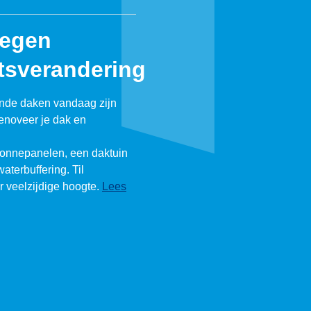
tegen
tsverandering
ende daken vandaag zijn
enoveer je dak en
zonnepanelen, een daktuin
waterbuffering. Til
ar veelzijdige hoogte.
Lees