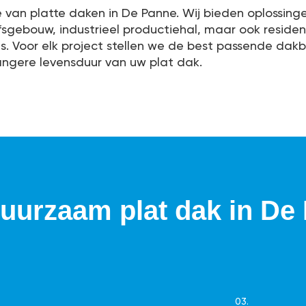
e van platte daken in De Panne. Wij bieden oplossing
jfsgebouw, industrieel productiehal, maar ook resid
res. Voor elk project stellen we de best passende dak
angere levensduur van uw plat dak.
uurzaam plat dak in De
03.