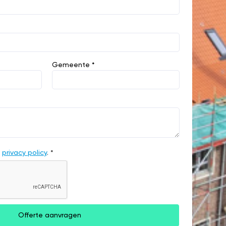
Gemeente *
e
privacy policy
. *