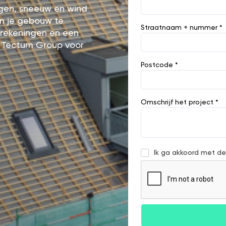
egen, sneeuw en wind
an je gebouw te
Straatnaam + nummer *
ierekeningen en een
 Tectum Group voor
Postcode *
Omschrijf het project *
Ik ga akkoord met d