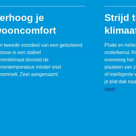
erhoog je
Strijd 
ooncomfort
klimaa
n tweede voordeel van een geïsoleerd
Platte en hell
bouw is een stabiel
onderbenut. R
nnenklimaat doordat de
overweeg het
nnentemperatuur minder snel
plaatsen van 
hommelt. Zeer aangenaam!
of intelligente 
je plat dak na
meer