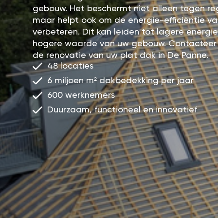
gebouw. Het beschermt niet alleen tegen r
maar helpt ook om de energie-efficiëntie v
verbeteren. Dit kan leiden tot lagere energ
hogere waarde van uw gebouw. Contacteer
de renovatie van uw plat dak in De Panne.
48 locaties
6 miljoen m² dakbedekking per jaar
600 werknemers
Duurzaam, functioneel en innovatief