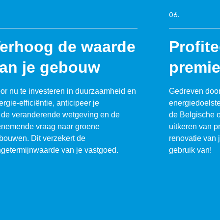
06.
erhoog de waarde
Profit
an je gebouw
premi
or nu te investeren in duurzaamheid en
Gedreven door
rgie-efficiëntie, anticipeer je
energiedoelste
 de veranderende wetgeving en de
de Belgische o
enemende vraag naar groene
uitkeren van p
bouwen. Dit verzekert de
renovatie van 
ngetermijnwaarde van je vastgoed.
gebruik van!