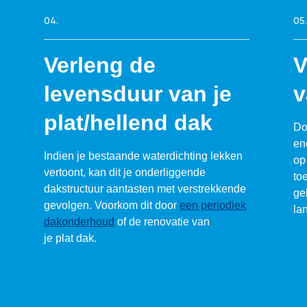
04.
05.
Verleng de
V
levensduur van je
v
plat/hellend dak
Do
ene
Indien je bestaande waterdichting lekken
op
vertoont, kan dit je onderliggende
to
dakstructuur aantasten met verstrekkende
ge
gevolgen. Voorkom dit door
een periodiek
la
dakonderhoud
of de renovatie van
je plat dak.