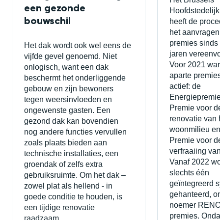
een gezonde
Hoofdstedelij
bouwschil
heeft de proce
het aanvragen
premies sinds
Het dak wordt ook wel eens de
jaren vereenv
vijfde gevel genoemd. Niet
Voor 2021 war
onlogisch, want een dak
aparte premie
beschermt het onderliggende
actief: de
gebouw en zijn bewoners
Energiepremie
tegen weersinvloeden en
Premie voor d
ongewenste gasten. Een
renovatie van 
gezond dak kan bovendien
woonmilieu en
nog andere functies vervullen
Premie voor d
zoals plaats bieden aan
verfraaiing va
technische installaties, een
Vanaf 2022 wo
groendak of zelfs extra
slechts één
gebruiksruimte. Om het dak –
geïntegreerd 
zowel plat als hellend - in
gehanteerd, o
goede conditie te houden, is
noemer REN
een tijdige renovatie
premies. Onda
raadzaam.