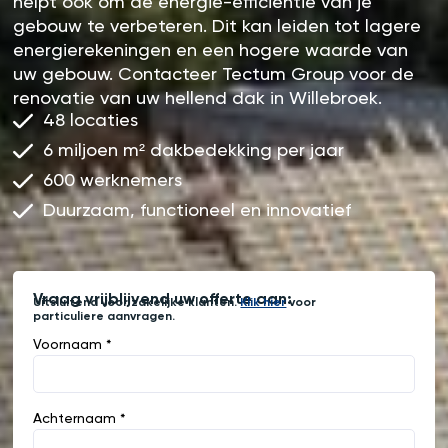
helpt ook om de energie-efficiëntie van je
gebouw te verbeteren. Dit kan leiden tot lagere
energierekeningen en een hogere waarde van
uw gebouw. Contacteer Tectum Group voor de
renovatie van uw hellend dak in Willebroek.
48 locaties
6 miljoen m² dakbedekking per jaar
600 werknemers
Duurzaam, functioneel en innovatief
Vraag vrijblijvend uw offerte aan:
Uitsluitend voor zakelijke klanten.
Klik hier
voor
particuliere aanvragen.
Voornaam *
Achternaam *