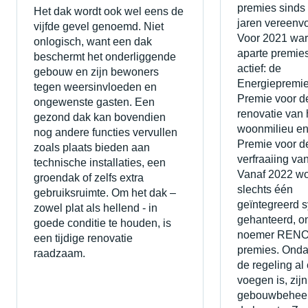
premies sinds
Het dak wordt ook wel eens de
jaren vereenv
vijfde gevel genoemd. Niet
Voor 2021 war
onlogisch, want een dak
aparte premie
beschermt het onderliggende
actief: de
gebouw en zijn bewoners
Energiepremie
tegen weersinvloeden en
Premie voor d
ongewenste gasten. Een
renovatie van 
gezond dak kan bovendien
woonmilieu en
nog andere functies vervullen
Premie voor d
zoals plaats bieden aan
verfraaiing va
technische installaties, een
Vanaf 2022 wo
groendak of zelfs extra
slechts één
gebruiksruimte. Om het dak –
geïntegreerd 
zowel plat als hellend - in
gehanteerd, o
goede conditie te houden, is
noemer REN
een tijdige renovatie
premies. Onda
raadzaam.
de regeling al
voegen is, zijn
gebouwbeheer