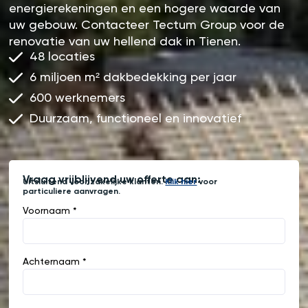
energierekeningen en een hogere waarde van
uw gebouw. Contacteer Tectum Group voor de
renovatie van uw hellend dak in Tienen.
48 locaties
6 miljoen m² dakbedekking per jaar
600 werknemers
Duurzaam, functioneel en innovatief
Vraag vrijblijvend uw offerte aan:
Uitsluitend voor zakelijke klanten.
Klik hier
voor
particuliere aanvragen.
Voornaam *
Achternaam *