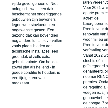
jaren vereenv
vijfde gevel genoemd. Niet
Voor 2021 war
onlogisch, want een dak
aparte premie
beschermt het onderliggende
actief: de
gebouw en zijn bewoners
Energiepremie
tegen weersinvloeden en
Premie voor d
ongewenste gasten. Een
renovatie van 
gezond dak kan bovendien
woonmilieu en
nog andere functies vervullen
Premie voor d
zoals plaats bieden aan
verfraaiing va
technische installaties, een
Vanaf 2022 wo
groendak of zelfs extra
slechts één
gebruiksruimte. Om het dak –
geïntegreerd 
zowel plat als hellend - in
gehanteerd, o
goede conditie te houden, is
noemer REN
een tijdige renovatie
premies. Onda
raadzaam.
de regeling al
voegen is, zijn
gebouwbeheer
de hoogte. Zo