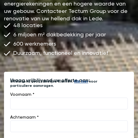
energierekeningen en een hogere waarde van
uw gebouw. Contacteer Tectum Group voor de
renovatie van uw hellend dak in Lede.
48 locaties
6 miljoen m² dakbedekking per jaar
600 werknemers
Duurzaam, functioneel en innovatief
Vraag vrijblijvend uw offerte aan:
Uitsluitend voor zakelijke klanten.
Klik hier
voor
particuliere aanvragen.
Voornaam *
Achternaam *