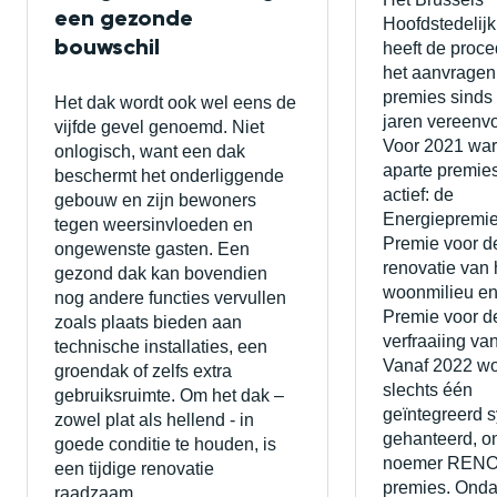
een gezonde
Hoofdstedelij
bouwschil
heeft de proce
het aanvragen
premies sinds
Het dak wordt ook wel eens de
jaren vereenv
vijfde gevel genoemd. Niet
Voor 2021 war
onlogisch, want een dak
aparte premie
beschermt het onderliggende
actief: de
gebouw en zijn bewoners
Energiepremie
tegen weersinvloeden en
Premie voor d
ongewenste gasten. Een
renovatie van 
gezond dak kan bovendien
woonmilieu en
nog andere functies vervullen
Premie voor d
zoals plaats bieden aan
verfraaiing va
technische installaties, een
Vanaf 2022 wo
groendak of zelfs extra
slechts één
gebruiksruimte. Om het dak –
geïntegreerd 
zowel plat als hellend - in
gehanteerd, o
goede conditie te houden, is
noemer REN
een tijdige renovatie
premies. Onda
raadzaam.