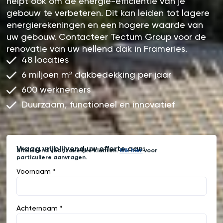
helpt ook om de energie-efficiëntie van je
gebouw te verbeteren. Dit kan leiden tot lagere
energierekeningen en een hogere waarde van
uw gebouw. Contacteer Tectum Group voor de
renovatie van uw hellend dak in Frameries.
48 locaties
6 miljoen m² dakbedekking per jaar
600 werknemers
Duurzaam, functioneel en innovatief
Vraag vrijblijvend uw offerte aan:
Uitsluitend voor zakelijke klanten.
Klik hier
voor
particuliere aanvragen.
Voornaam *
Achternaam *