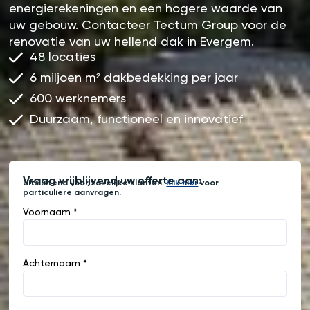
energierekeningen en een hogere waarde van
uw gebouw. Contacteer Tectum Group voor de
renovatie van uw hellend dak in Evergem.
48 locaties
6 miljoen m² dakbedekking per jaar
600 werknemers
Duurzaam, functioneel en innovatief
Vraag vrijblijvend uw offerte aan:
Uitsluitend voor zakelijke klanten.
Klik hier
voor
particuliere aanvragen.
Voornaam *
Achternaam *