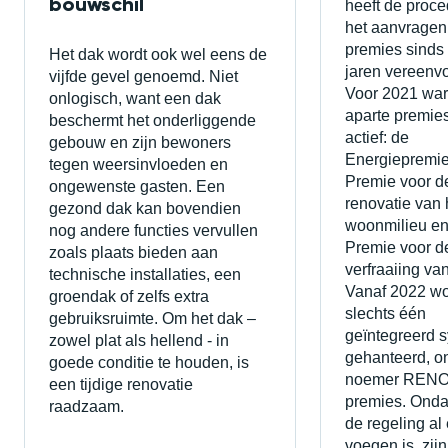
bouwschil
heeft de proce
het aanvragen
premies sinds
Het dak wordt ook wel eens de
jaren vereenv
vijfde gevel genoemd. Niet
Voor 2021 war
onlogisch, want een dak
aparte premie
beschermt het onderliggende
actief: de
gebouw en zijn bewoners
Energiepremie
tegen weersinvloeden en
Premie voor d
ongewenste gasten. Een
renovatie van 
gezond dak kan bovendien
woonmilieu en
nog andere functies vervullen
Premie voor d
zoals plaats bieden aan
verfraaiing va
technische installaties, een
Vanaf 2022 wo
groendak of zelfs extra
slechts één
gebruiksruimte. Om het dak –
geïntegreerd 
zowel plat als hellend - in
gehanteerd, o
goede conditie te houden, is
noemer REN
een tijdige renovatie
premies. Onda
raadzaam.
de regeling al
voegen is, zijn