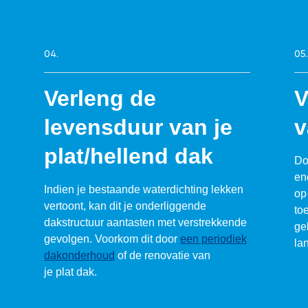
04.
05.
Verleng de
V
levensduur van je
v
plat/hellend dak
Do
ene
Indien je bestaande waterdichting lekken
op
vertoont, kan dit je onderliggende
to
dakstructuur aantasten met verstrekkende
ge
gevolgen. Voorkom dit door
een periodiek
la
dakonderhoud
of de renovatie van
je plat dak.