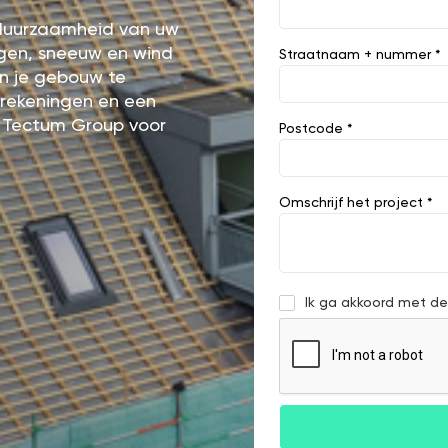
e duurzaamheid van uw
egen, sneeuw en wind
Straatnaam + nummer *
an je gebouw te
ierekeningen en een
 Tectum Group voor
Postcode *
Omschrijf het project *
Ik ga akkoord met d