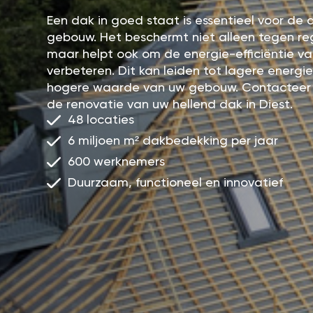
Een dak in goed staat is essentieel voor d
gebouw. Het beschermt niet alleen tegen r
maar helpt ook om de energie-efficiëntie v
verbeteren. Dit kan leiden tot lagere energ
hogere waarde van uw gebouw. Contacteer
de renovatie van uw hellend dak in Diest.
48 locaties
6 miljoen m² dakbedekking per jaar
600 werknemers
Duurzaam, functioneel en innovatief