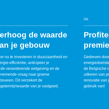
06.
erhoog de waarde
Profit
an je gebouw
premi
or nu te investeren in duurzaamheid en
Gedreven door
rgie-efficiëntie, anticipeer je
energiedoelste
 de veranderende wetgeving en de
de Belgische o
enemende vraag naar groene
uitkeren van p
bouwen. Dit verzekert de
renovatie van 
ngetermijnwaarde van je vastgoed.
gebruik van!