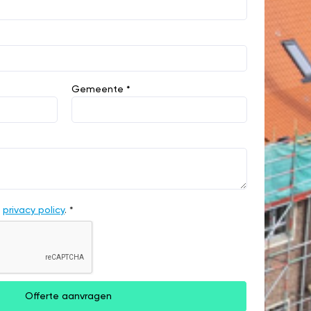
Gemeente *
e
privacy policy
. *