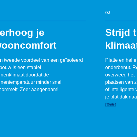
03.
erhoog je
Strijd 
ooncomfort
klimaa
n tweede voordeel van een geïsoleerd
Platte en hell
bouw is een stabiel
onderbenut. R
nnenklimaat doordat de
overweeg het
nnentemperatuur minder snel
plaatsen van 
hommelt. Zeer aangenaam!
of intelligente 
je plat dak na
meer