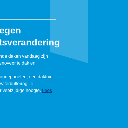
tegen
tsverandering
ende daken vandaag zijn
enoveer je dak en
zonnepanelen, een daktuin
waterbuffering. Til
ar veelzijdige hoogte.
Lees