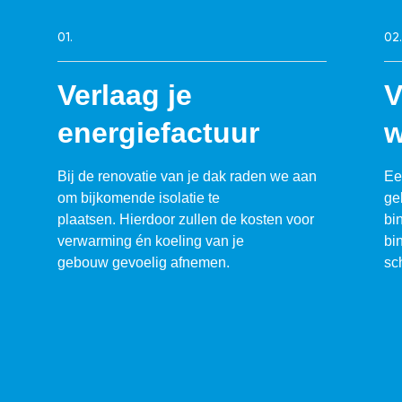
01.
02.
Verlaag je
V
energiefactuur
w
Bij de renovatie van je dak raden we aan
Ee
om bijkomende isolatie te
ge
plaatsen. Hierdoor zullen de kosten voor
bi
verwarming én koeling van je
bi
gebouw gevoelig afnemen.
sc