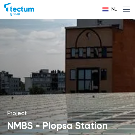
NL
Project
NMBS - Plopsa Station